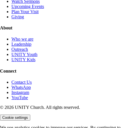
Watch Sermons
Upcoming Events
Plan Your Visit
Giving
About
Who we are
Leadership
Outreach
UNITY Youth
UNITY Kids
Connect
Contact Us
WhatsApp
Instagram
YouTube
© 2026 UNITY Church. All rights reserved.
Cookie settings
We use analytics cookies to improve our services. By continuing to