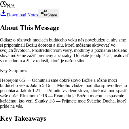
N/A
Download Notes
Share
About This Message
Odkaz o rôznych mociach budúceho veku nás povzbudzuje, aby sme
si pripomínali Božiu dobrotu a silu, ktorú môžeme aktivovať vo
svojich životoch. Prostredníctvom viery, modlitby a poznania Božieho
slova môžeme zažiť premeny a zázraky. Dôležité je odpúšťať, usilovať
sa o jednotu a žiť v radosti, ktorá je našou silou.
Key Scriptures
Hebrejom 6:5 — Ochutnali sme dobré slovo Božie a rôzne moci
budúceho veku. Jakub 5:16 — Mnoho vládze modlitba spravodlivého
pôsobiaca. Jakub 1:21 — Prijmite vsadené slovo, ktoré má moc spasiť
vaše duše. Rimanom 1:16 — Evanjeliu je Božou mocou na spasenie
každému, kto verí. Skutky 1:8 — Prijmete moc Svätého Ducha, ktorý
príde na vás.
Key Takeaways