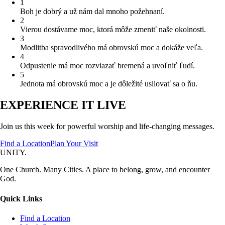
1
Boh je dobrý a už nám dal mnoho požehnaní.
2
Vierou dostávame moc, ktorá môže zmeniť naše okolnosti.
3
Modlitba spravodlivého má obrovskú moc a dokáže veľa.
4
Odpustenie má moc rozviazať bremená a uvoľniť ľudí.
5
Jednota má obrovskú moc a je dôležité usilovať sa o ňu.
EXPERIENCE IT LIVE
Join us this week for powerful worship and life-changing messages.
Find a Location
Plan Your Visit
UNITY.
One Church. Many Cities. A place to belong, grow, and encounter
God.
Quick Links
Find a Location