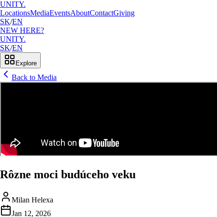
UNITY.
Locations
Media
Events
About
Contact
Giving
SK
/
EN
NEW HERE?
UNITY.
SK
/
EN
Explore
Back to Media
Rôzne moci budúceho veku
Milan Helexa
Jan 12, 2026