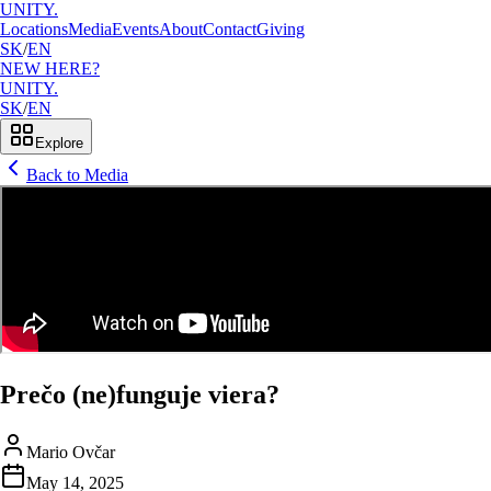
UNITY.
Locations
Media
Events
About
Contact
Giving
SK
/
EN
NEW HERE?
UNITY.
SK
/
EN
Explore
Back to Media
Prečo (ne)funguje viera?
Mario Ovčar
May 14, 2025