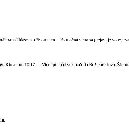
tálnym súhlasom a živou vierou. Skutočná viera sa prejavuje vo vytrval
ný. Rimanom 10:17 — Viera prichádza z počutia Božieho slova. Židom
ím.