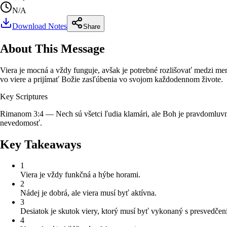
N/A
Download Notes
Share
About This Message
Viera je mocná a vždy funguje, avšak je potrebné rozlišovať medzi men
vo viere a prijímať Božie zasľúbenia vo svojom každodennom živote.
Key Scriptures
Rimanom 3:4 — Nech sú všetci ľudia klamári, ale Boh je pravdomluv
nevedomosť.
Key Takeaways
1
Viera je vždy funkčná a hýbe horami.
2
Nádej je dobrá, ale viera musí byť aktívna.
3
Desiatok je skutok viery, ktorý musí byť vykonaný s presvedčen
4