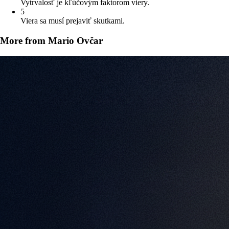
Vytrvalosť je kľúčovým faktorom viery.
5
Viera sa musí prejaviť skutkami.
More from Mario Ovčar