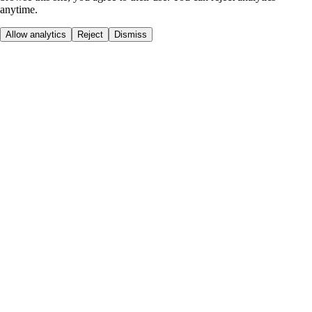
anytime.
Allow analytics
Reject
Dismiss