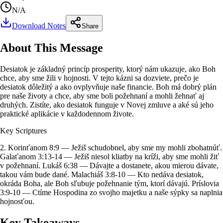
N/A
Download Notes
Share
About This Message
Desiatok je základný princíp prosperity, ktorý nám ukazuje, ako Boh
chce, aby sme žili v hojnosti. V tejto kázni sa dozviete, prečo je
desiatok dôležitý a ako ovplyvňuje naše financie. Boh má dobrý plán
pre naše životy a chce, aby sme boli požehnaní a mohli žehnať aj
druhých. Zistíte, ako desiatok funguje v Novej zmluve a aké sú jeho
praktické aplikácie v každodennom živote.
Key Scriptures
2. Korinťanom 8:9 — Ježiš schudobnel, aby sme my mohli zbohatnúť.
Galaťanom 3:13-14 — Ježiš niesol kliatby na kríži, aby sme mohli žiť
v požehnaní. Lukáš 6:38 — Dávajte a dostanete, akou mierou dávate,
takou vám bude dané. Malachiáš 3:8-10 — Kto nedáva desiatok,
okráda Boha, ale Boh sľubuje požehnanie tým, ktorí dávajú. Príslovia
3:9-10 — Ctíme Hospodina zo svojho majetku a naše sýpky sa naplnia
hojnosťou.
Key Takeaways