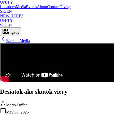
UNITY.
Locations
Media
Events
About
Contact
Giving
SK
/
EN
NEW HERE?
UNITY.
SK
/
EN
Explore
Back to Media
Desiatok ako skutok viery
Mario Ovčar
May 08, 2025