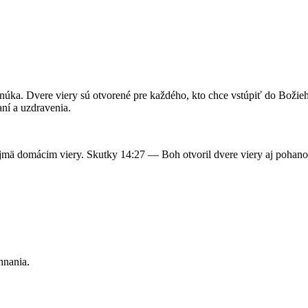
onúka. Dvere viery sú otvorené pre každého, kto chce vstúpiť do Božieh
ní a uzdravenia.
jmä domácim viery. Skutky 14:27 — Boh otvoril dvere viery aj pohan
hnania.