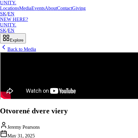
UNITY.
Locations
Media
Events
About
Contact
Giving
SK
/
EN
NEW HERE?
UNITY.
SK
/
EN
Explore
Back to Media
Otvorené dvere viery
Jeremy Pearsons
May 31, 2025