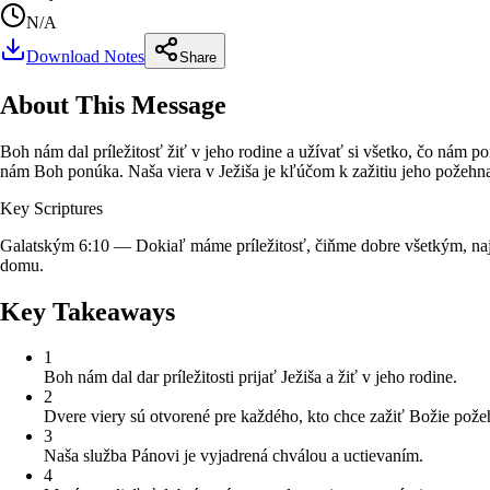
N/A
Download Notes
Share
About This Message
Boh nám dal príležitosť žiť v jeho rodine a užívať si všetko, čo nám p
nám Boh ponúka. Naša viera v Ježiša je kľúčom k zažitiu jeho požehna
Key Scriptures
Galatským 6:10 — Dokiaľ máme príležitosť, čiňme dobre všetkým, na
domu.
Key Takeaways
1
Boh nám dal dar príležitosti prijať Ježiša a žiť v jeho rodine.
2
Dvere viery sú otvorené pre každého, kto chce zažiť Božie pože
3
Naša služba Pánovi je vyjadrená chválou a uctievaním.
4