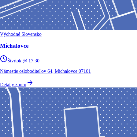
Východné Slovensko
Michalovce
Štvrtok @ 17:30
Námestie osloboditeľov 64, Michalovce 07101
Detaily zboru