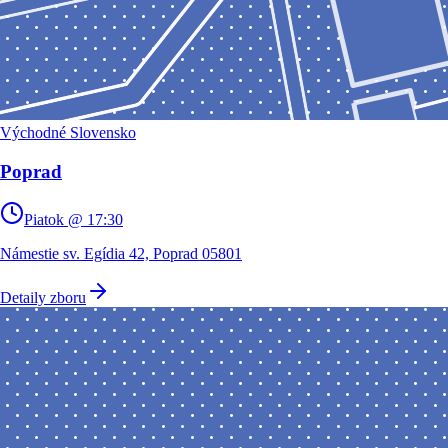
Východné Slovensko
Poprad
Piatok @ 17:30
Námestie sv. Egídia 42, Poprad 05801
Detaily zboru