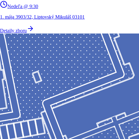
Nedeľa @ 9:30
1. mája 3903/32, Liptovský Mikuláš 03101
Detaily zboru