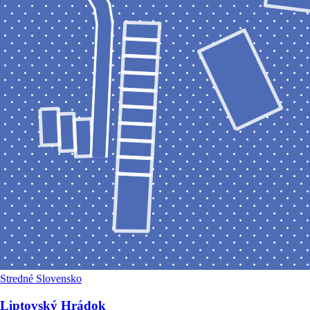
Stredné Slovensko
Liptovský Hrádok