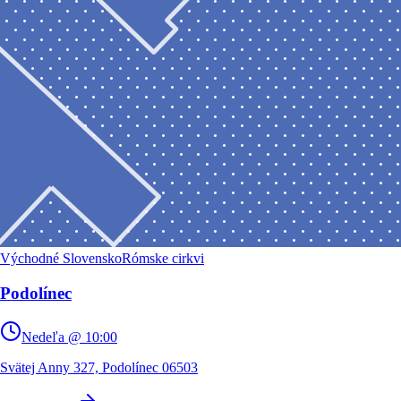
Východné Slovensko
Rómske cirkvi
Podolínec
Nedeľa @ 10:00
Svätej Anny 327, Podolínec 06503