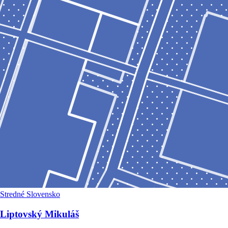
Stredné Slovensko
Liptovský Mikuláš