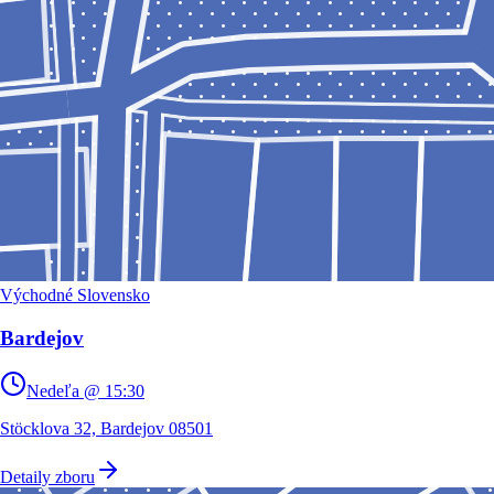
Východné Slovensko
Bardejov
Nedeľa @ 15:30
Stöcklova 32, Bardejov 08501
Detaily zboru