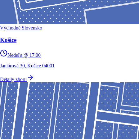
Východné Slovensko
Košice
Nedeľa @ 17:00
Jantárová 30, Košice 04001
Detaily zboru