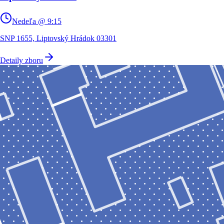
Nedeľa @ 9:15
SNP 1655, Liptovský Hrádok 03301
Detaily zboru