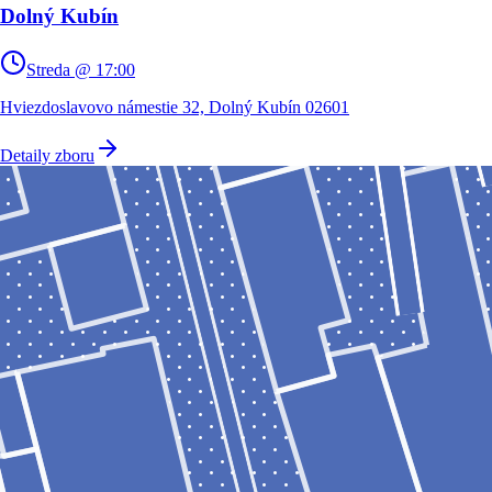
Dolný Kubín
Streda @ 17:00
Hviezdoslavovo námestie 32, Dolný Kubín 02601
Detaily zboru