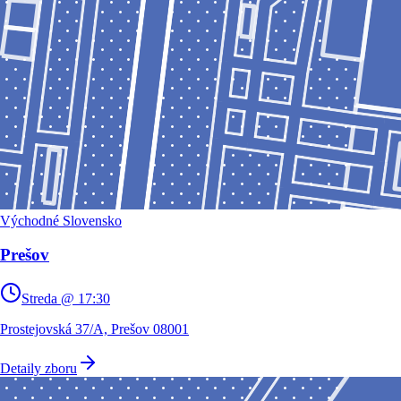
Východné Slovensko
Prešov
Streda @ 17:30
Prostejovská 37/A, Prešov 08001
Detaily zboru