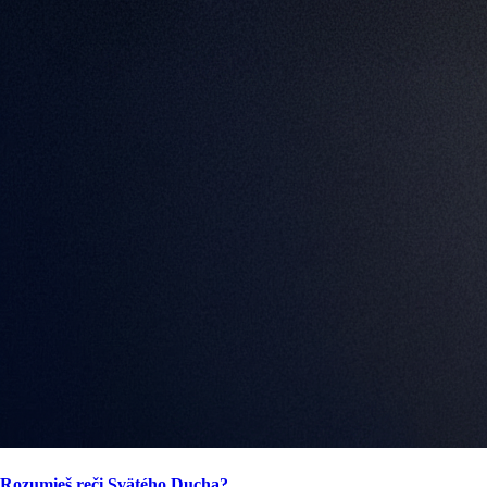
Rozumieš reči Svätého Ducha?