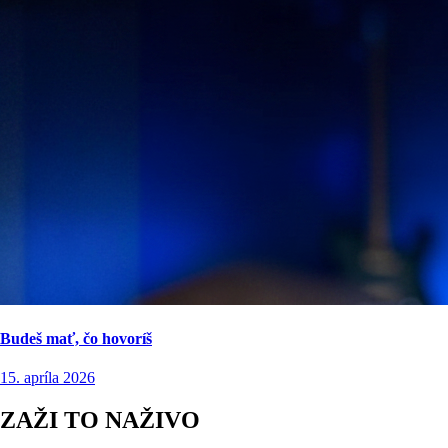
Budeš mať, čo hovoríš
15. apríla 2026
ZAŽI TO NAŽIVO