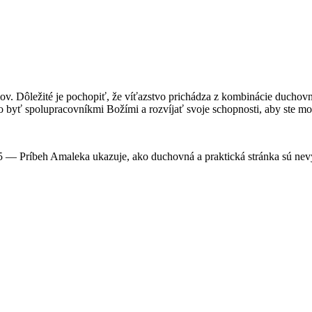
mov. Dôležité je pochopiť, že víťazstvo prichádza z kombinácie duchovn
ako byť spolupracovníkmi Božími a rozvíjať svoje schopnosti, aby ste m
 — Príbeh Amaleka ukazuje, ako duchovná a praktická stránka sú nevy