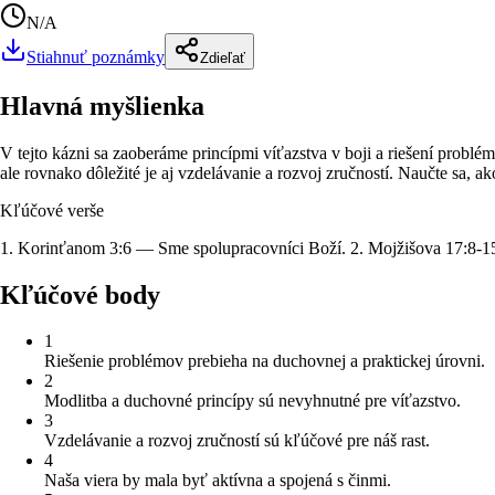
N/A
Stiahnuť poznámky
Zdieľať
Hlavná myšlienka
V tejto kázni sa zaoberáme princípmi víťazstva v boji a riešení problé
ale rovnako dôležité je aj vzdelávanie a rozvoj zručností. Naučte sa, 
Kľúčové verše
1. Korinťanom 3:6 — Sme spolupracovníci Boží. 2. Mojžišova 17:8-15
Kľúčové body
1
Riešenie problémov prebieha na duchovnej a praktickej úrovni.
2
Modlitba a duchovné princípy sú nevyhnutné pre víťazstvo.
3
Vzdelávanie a rozvoj zručností sú kľúčové pre náš rast.
4
Naša viera by mala byť aktívna a spojená s činmi.