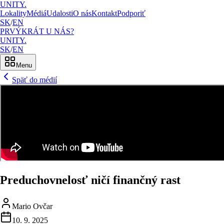
UNITY.
Lokality
Médiá
Udalosti
O nás
Kontakt
Podporiť
SK
/
EN
PRVÝKRÁT U NÁS?
UNITY.
SK
/
EN
Menu
Späť do médií
Preduchovnelosť ničí finančný rast
Mario Ovčar
10. 9. 2025