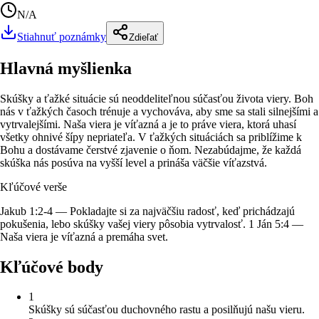
N/A
Stiahnuť poznámky
Zdieľať
Hlavná myšlienka
Skúšky a ťažké situácie sú neoddeliteľnou súčasťou života viery. Boh
nás v ťažkých časoch trénuje a vychováva, aby sme sa stali silnejšími a
vytrvalejšími. Naša viera je víťazná a je to práve viera, ktorá uhasí
všetky ohnivé šípy nepriateľa. V ťažkých situáciách sa priblížime k
Bohu a dostávame čerstvé zjavenie o ňom. Nezabúdajme, že každá
skúška nás posúva na vyšší level a prináša väčšie víťazstvá.
Kľúčové verše
Jakub 1:2-4 — Pokladajte si za najväčšiu radosť, keď prichádzajú
pokušenia, lebo skúšky vašej viery pôsobia vytrvalosť. 1 Ján 5:4 —
Naša viera je víťazná a premáha svet.
Kľúčové body
1
Skúšky sú súčasťou duchovného rastu a posilňujú našu vieru.