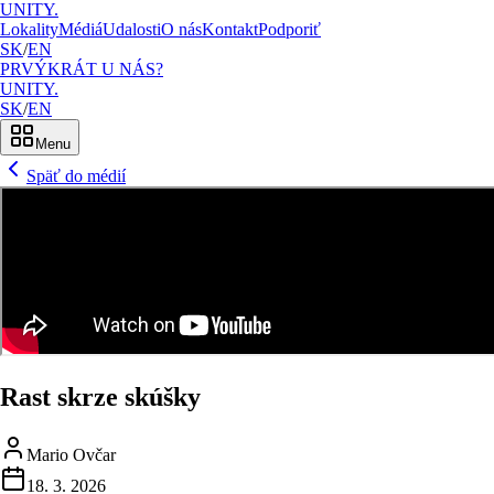
UNITY.
Lokality
Médiá
Udalosti
O nás
Kontakt
Podporiť
SK
/
EN
PRVÝKRÁT U NÁS?
UNITY.
SK
/
EN
Menu
Späť do médií
Rast skrze skúšky
Mario Ovčar
18. 3. 2026