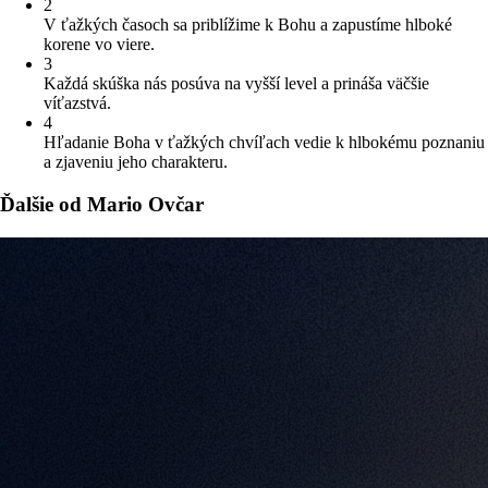
2
V ťažkých časoch sa priblížime k Bohu a zapustíme hlboké
korene vo viere.
3
Každá skúška nás posúva na vyšší level a prináša väčšie
víťazstvá.
4
Hľadanie Boha v ťažkých chvíľach vedie k hlbokému poznaniu
a zjaveniu jeho charakteru.
Ďalšie od Mario Ovčar