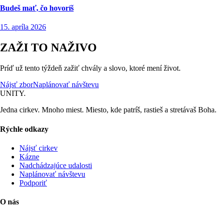
Budeš mať, čo hovoríš
15. apríla 2026
ZAŽI TO NAŽIVO
Príď už tento týždeň zažiť chvály a slovo, ktoré mení život.
Nájsť zbor
Naplánovať návštevu
UNITY.
Jedna cirkev. Mnoho miest. Miesto, kde patríš, rastieš a stretávaš Boha.
Rýchle odkazy
Nájsť cirkev
Kázne
Nadchádzajúce udalosti
Naplánovať návštevu
Podporiť
O nás